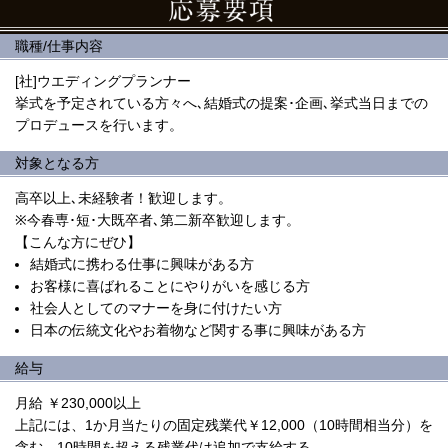
職種/仕事内容
[社]ウエディングプランナー
挙式を予定されている方々へ､結婚式の提案･企画､挙式当日までの
プロデュースを行います。
対象となる方
高卒以上､未経験者！歓迎します。
※今春専･短･大既卒者､第二新卒歓迎します。
【こんな方にぜひ】
結婚式に携わる仕事に興味がある方
お客様に喜ばれることにやりがいを感じる方
社会人としてのマナーを身に付けたい方
日本の伝統文化やお着物など関する事に興味がある方
給与
月給 ￥230,000以上
上記には、1か月当たりの固定残業代￥12,000（10時間相当分）を
含む。10時間を超える残業代は追加で支給する。