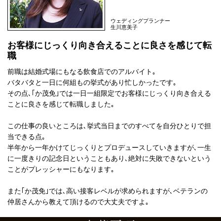
ウェディングプランナー
生川恵美子
お客様にじっくり向き合えることに良さを感じて転
職
前職は結婚式場にもなる飲食店でのアルバイト｡
バタバタと一日に何組もの挙式があり忙しかったです｡
その点､｢か茂免｣では一日一組限定でお客様にじっくり向き合える
ことに良さを感じて転職しました｡
この仕事の良いところは､挙式当日までのすべてを自分ひとりで担
当できる点｡
半年から一年かけてじっくりとプロデュースしていきますが､一生
に一度きりの記念日ということもあり､絶対に失敗できないという
ことがプレッシャーにもなります｡
また｢か茂免｣では､高い接客レベルが求められますが､ベテランの
仲居さんから教えて頂けるので大丈夫ですよ｡