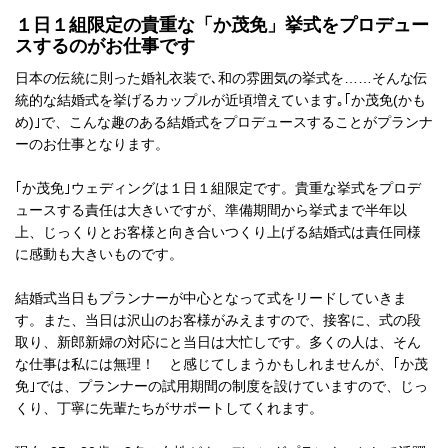
１日１組限定の貴重な「か茂免」挙式をプロデュー
スするのがお仕事です
日本の伝統に則った婚礼衣装で､和の雰囲気の挙式を……そんな伝
統的な結婚式を挙げるカップルが近頃増えています｡｢か茂免(かも
め)｣で、こんな趣のある結婚式をプロデュースすることがプランナ
ーのお仕事となります。
｢か茂免｣ウェディングは１日１組限定です。貴重な挙式をプロデ
ュースする責任は大きいですが、準備期間から挙式まで半年以
上、じっくりとお客様と向き合いつくり上げる結婚式は責任同様
に感動も大きいものです。
結婚式当日もプランナーが中心となって式をリードしていきま
す。また、当日は沢山のお客様がみえますので、接客に、式の段
取り、新郎新婦の対応にと当日は大忙しです。多くの人は、そん
な仕事は私には無理！ と感じてしまうかもしれませんが、｢か茂
免｣では、プランナーの試用期間の制度を設けていますので、じっ
くり、丁寧に先輩たちがサポートしてくれます。